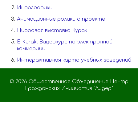
Инфографики
Анимационные ролики о проекте
Цифровая выставка Курак
E-Kurak: Видеокурс по электронной
коммерции
Интерактивная карта учебных заведений
© 2026 Общественное Объединение Центр
Гражданских Инициатив "Лидер"