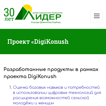
Показат
Проект «DigiKonush
Разработанные продукты в рамках
проекта DigiKonush
Оценка базовых навыков и потребностей
в использовании цифровых технологий для
расширения возможностей сельской
молодёжи и женщин