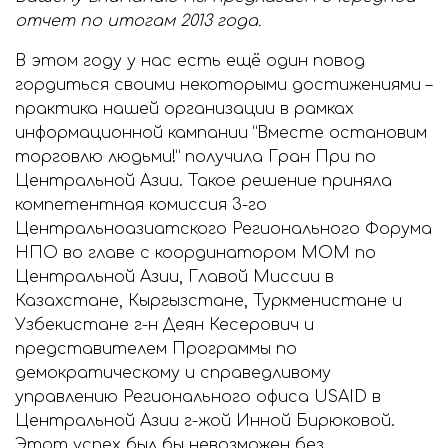
отчет по итогам 2013 года.
В этом году у нас есть ещё один повод
гордиться своими некоторыми достижениями –
практика нашей организации в рамках
информационной кампании “Вместе остановим
торговлю людьми!” получила Гран При по
Центральной Азии. Такое решение приняла
компетентная комиссия 3-го
Центральноазиатского Регионального Форума
НПО во главе с координатором МОМ по
Центральной Азии, Главой Миссии в
Казахстане, Кыргызстане, Туркменистане и
Узбекистане г-н Деян Кесерович и
представителем Программы по
демократическому и справедливому
управлению Регионального офиса USAID в
Центральной Азии г-жой Инной Бирюковой.
Этот успех был бы невозможен без