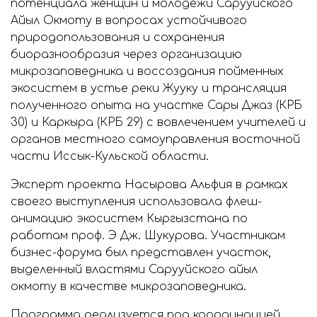
потенциала женщин и молодёжи Сарууйского
Айыл Окмоту в вопросах устойчивого
природопользования и сохранения
биоразнообразия через организацию
микрозаповедника и воссоздания пойменных
экосистем в устье реки Жууку и трансляция
полученного опыта на участке Сары Джаз (КРБ
30) и Каркыра (КРБ 29) с вовлечением учителей и
органов местного самоуправления восточной
части Иссык-Кульской области.
Эксперт проекта Насырова Альфия в рамках
своего выступления использовала флеш-
анимацию экосистем Кыргызстана по
работам проф. Э Дж. Шукурова. Участникам
бизнес-форума был представлен участок,
выделенный властями Сарууйского айыл
окмоту в качестве микрозаповедника.
Программа реализуется под координацией