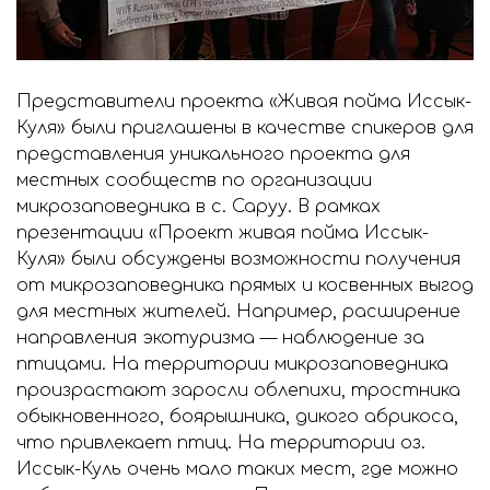
Представители проекта «Живая пойма Иссык-
Куля» были приглашены в качестве спикеров для
представления уникального проекта для
местных сообществ по организации
микрозаповедника в с. Саруу. В рамках
презентации «Проект живая пойма Иссык-
Куля» были обсуждены возможности получения
от микрозаповедника прямых и косвенных выгод
для местных жителей. Например, расширение
направления экотуризма — наблюдение за
птицами. На территории микрозаповедника
произрастают заросли облепихи, тростника
обыкновенного, боярышника, дикого абрикоса,
что привлекает птиц. На территории оз.
Иссык-Куль очень мало таких мест, где можно