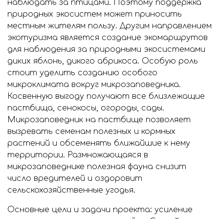
наблюдать за птицами. Поэтому поддержка
природных экосистем может приносить
местным жителям пользу. Другим направлением
экотуризма является создание экомаршрутов
для наблюдения за природными экосистемами
диких яблонь, дикого абрикоса. Особую роль
стоит уделить созданию особого
микроклимата вокруг микрозаповедника.
Косвенную выгоду получают все близлежащие
пастбища, сенокосы, огороды, сады.
Микрозаповедник на пастбище позволяет
вызревать семенам полезных и кормных
растений и обсеменять ближайшие к нему
территории. Размножающаяся в
микрозаповеднике полезная фауна снизит
число вредителей и оздоровит
сельскохозяйственные угодья.
Основные цели и задачи проекта: усиление