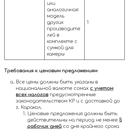
или
аналогичная
модель
других
1
производите
лей в
комплекте с
сумкой для
камеры
Требования к ценовым предложениям
Все цены должны быть указаны в
национальной валюте сомах
с учетом
всех налогов
предусмотренные
законодательством КР и с доставкой до
г. Каракол.
Ценовые предложения должны быть
действительны на период не менее
5
рабочих дней
со дня крайнего срока