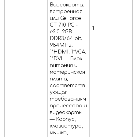
Видеокарта:
встроенная
или GeForce
GT 710 PCI-
1
e2.0. 2GB
DDR3/64 bit.
954MHz.
1*HDMI. 1*VGA.
1*DVI — Блок
питания и
материнская
плата,
соответств
ующая
требованиям
процессора и
видеокарты
— Корпус,
клавиатура,
мышка,