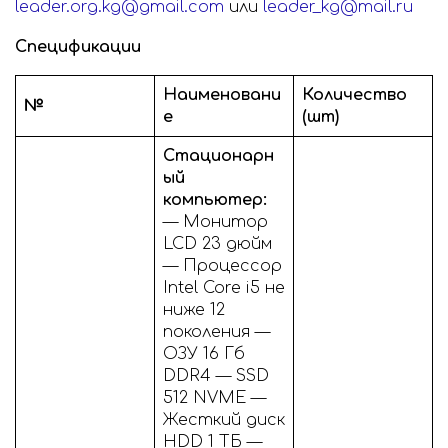
leader.org.kg@gmail.com
или
leader_kg@mail.ru
Спецификации
Наименовани
Количество
№
е
(шт)
Стационарн
ый
компьютер:
— Монитор
LCD 23 дюйм
— Процессор
Intel Core i5 не
ниже 12
поколения —
ОЗУ 16 Гб
DDR4 — SSD
512 NVME —
Жесткий диск
HDD 1 ТБ —