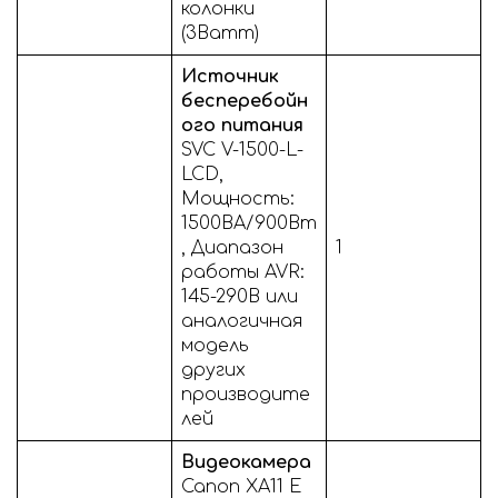
колонки
(3Ватт)
Источник
бесперебойн
ого питания
SVC V-1500-L-
LCD,
Мощность:
1500ВА/900Вт
, Диапазон
1
работы AVR:
145-290В или
аналогичная
модель
других
производите
лей
Видеокамера
Canon XA11 E