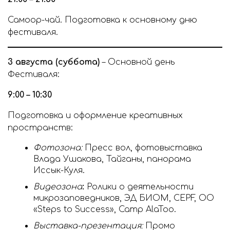
Самоор-чай. Подготовка к основному дню
фестиваля.
3 августа (суббота)
– Основной день
Фестиваля:
9:00 – 10:30
Подготовка и оформление креативных
пространств:
Фотозона:
Пресс вол, фотовыставка
Влада Ушакова, Тайганы, панорама
Иссык-Куля.
Видеозона
:
Ролики о деятельности
микрозаповедников, ЭД БИОМ, CEPF, ОО
«Steps to Success», Camp AlaToo.
Выставка-презентация:
Промо