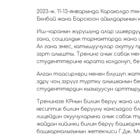
2023-ж. 11-13-январында Караколдо өтк
Бөкөнбай жана Барскоон айылдарынын
Иш-чаранын жүрүшүндө алар ишкердүү
гана, социалдык тармактарда жана 
Ал гана эмес, катышуучулар окутуу 
өзгөртө алышты. Тренинг ачык сабак ме
студенттерине карата колдонуп, б
Алган таасирлери менен бөлүшүп жатып
өздөрү чоң өзгөрүүгө түрткү алышканы
студенттердин кызыгуусун арттырууг
Тренингге КРнын Билим берүү жана 
кесиптик билим берүүнү камсыздоо б
лицейдин окуучуларына ачык сабак өт
жайдан кийинки билим берүү башкарм
башкармалыгынын жетекчиси Г.Дж. 