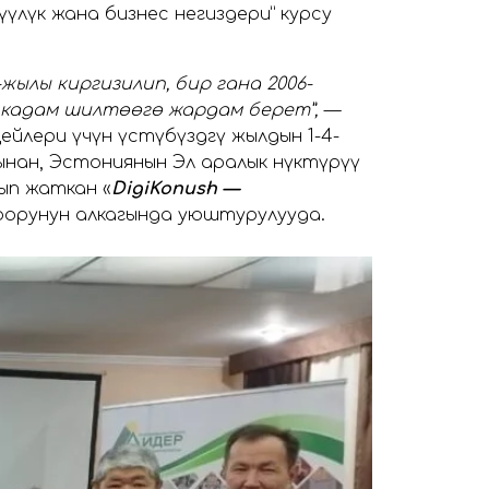
үлүк жана бизнес негиздери” курсу
жылы киргизилип, бир гана 2006-
 кадам шилтөөгө жардам берет”, —
лери үчүн үстүбүздөгү жылдын 1-4-
ынан, Эстониянын Эл аралык өнүктүрүү
ып жаткан «
DigiKonush —
оорунун алкагында уюштурулууда.