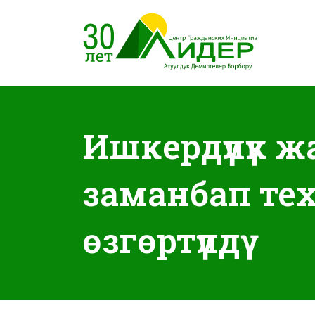
Ишкердүүлүк 
заманбап те
өзгөртүлдү