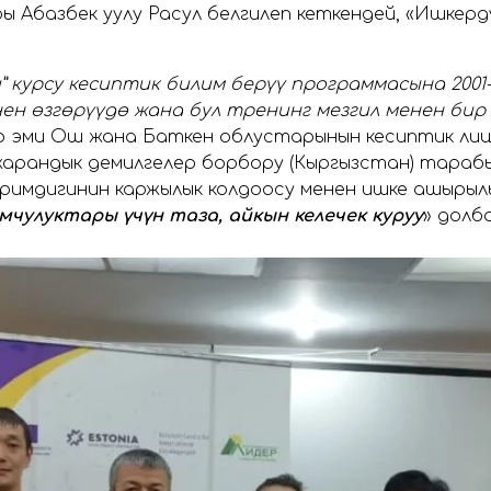
 Абазбек уулу Расул белгилеп кеткендей, «Ишкердү
 курсу кесиптик билим берүү программасына 2001-
ен өзгөрүүдө жана бул тренинг мезгил менен бир
 эми Ош жана Баткен облустарынын кесиптик лицей
 жарандык демилгелер борбору (Кыргызстан) тараб
Биримдигинин каржылык колдоосу менен ишке ашырыл
чулуктары үчүн таза, айкын келечек куруу
» долб