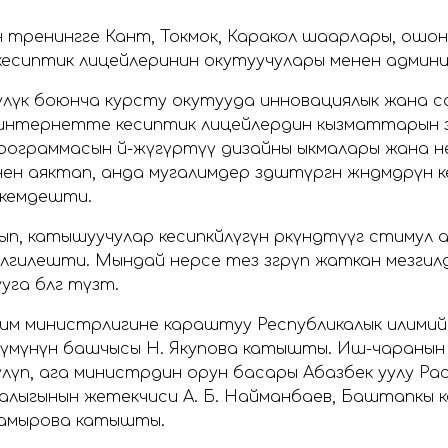
өн тренингге Кант, Токмок, Каракол шаарлары, ошонд
 кесиптик лицейлеринин окутуучулары менен адми
лүк боюнча курсту окутууда инновациялык жана са
интернетте кесиптик лицейлердин кызматтарын өз
программасын өй-жүгүртүү дизайны ыкмалары жана н
нен аяктап, анда мугалимдер өздөштүргөн жөндөмдөрү
екемдешти.
, катышуучулар кесипкөйлүгүн өркүндөтүүгө стимул
н белгилешти. Мындай нерсе тез өзгөрүп жаткан мезг
а өбөлгө түзөт.
илим министрлигине караштуу Республикалык илим
өлүмүнүн башчысы Н. Якупова катышты. Иш-чаранын
үлүп, ага министрдин орун басары Абазбек уулу Ра
алыгынын жетекчиси А. Б. Найманбаев, Баштапкы к
Мамырова катышты.