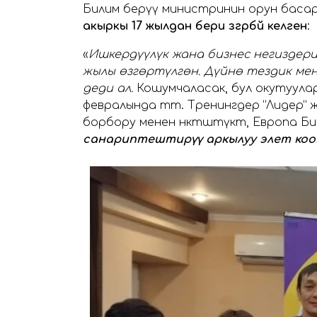
Билим берүү министринин орун басары
акыркы 17 жылдан бери өзгөрбөй келген
:
«
Ишкердүүлүк жана бизнес негиздери”
жылы өзгөртүлгөн. Дүйнө тездик мен
деди ал.
Кошумчаласак, бул окутуулар
февралында өтөт. Тренингдер “Лидер”
борбору менен өнөктөштүктө, Европа 
санариптештирүү аркылуу элет коом