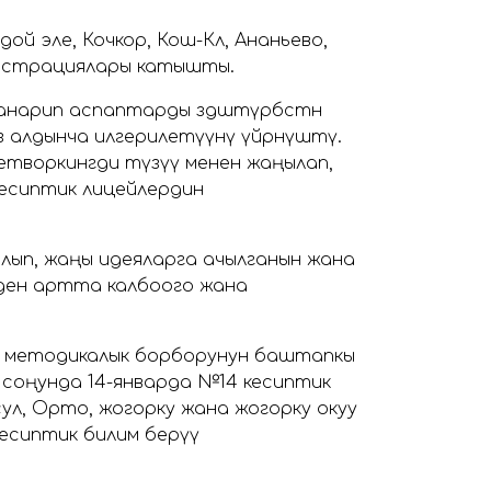
ой эле, Кочкор, Кош-Көл, Ананьево,
нистрациялары катышты.
нарип аспаптарды өздөштүрбөстөн
 алдынча илгерилетүүнү үйрөнүштү.
етворкингди түзүү менен жаңылап,
н кесиптик лицейлердин
 алып, жаңы идеяларга ачылганын жана
илден артта калбоого жана
ий методикалык борборунун баштапкы
 соңунда 14-январда №14 кесиптик
сул, Орто, жогорку жана жогорку окуу
есиптик билим берүү