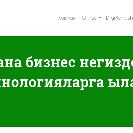
Главная
О нас
DigiKonush
жана бизнес негиз
хнологияларга ы