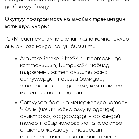
да баалуу болду.
Окутуу программасына ылайык тренингдин
катышуучулары:
-CRM-система эмне экенин жана компаниялар
аны эмнеге колдонгонун билишти
AraketkeBereke.Bitrix24.ru порталында
катталышып, Битрикс24 мобилдүү
тиркемени жүктөп алышты жана
сатуулардын негизги бөлүмдөрү,
этаптары, ошондой эле, келишимдер
менен иштөөнү үйрөнүштү
Сатуулар боюнча менеджерлер катары
ЧКАны (чечим кабыл алуучу адамды)
аныктоого, кардарлардын ар кандай
түрлөрүн айырмалоого жана керектөөнүн
аныктоо жолдорун, товардын
презентациясын, каршы пикир менен