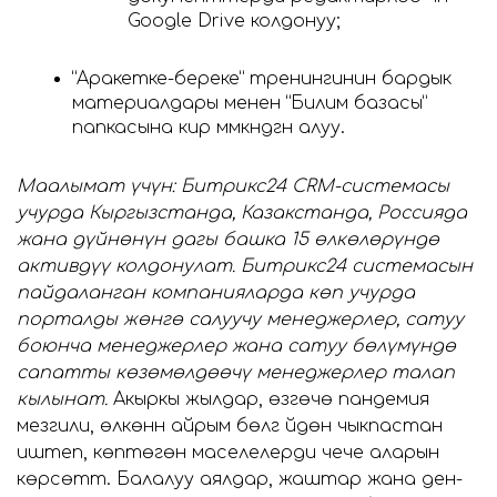
Google Drive колдонуу;
“Аракетке-береке” тренингинин бардык
материалдары менен “Билим базасы”
папкасына кирүү мүмкүндүгүн алуу.
Маалымат үчүн: Битрикс24 CRM-системасы
учурда Кыргызстанда, Казакстанда, Россияда
жана дүйнөнүн дагы башка 15 өлкөлөрүндө
активдүү колдонулат. Битрикс24 системасын
пайдаланган компанияларда көп учурда
порталды жөнгө салуучу менеджерлер, сатуу
боюнча менеджерлер жана сатуу бөлүмүндө
сапатты көзөмөлдөөчү менеджерлер талап
кылынат.
Акыркы жылдар, өзгөчө пандемия
мезгили, өлкөнүн айрым бөлүгү үйдөн чыкпастан
иштеп, көптөгөн маселелерди чече аларын
көрсөттү. Балалуу аялдар, жаштар жана ден-