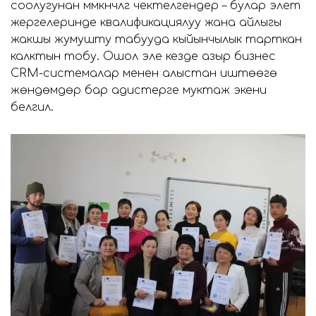
соолугунан мүмкүнчүлүгү чектелгендер – булар элет
жергелеринде квалификациялуу жана айлыгы
жакшы жумушту табууда кыйынчылык тарткан
калктын тобу. Ошол эле кезде азыр бизнес
CRM-системалар менен алыстан иштөөгө
жөндөмдөрү бар адистерге муктаж экени
белгилүү.