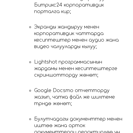
Битрикс24 корпоративдик
порталга кирүү;
Экранды жандыруу менен
корпоративдик чаттарда
кесиптештер менен аудио жана
видео чалууларды кылуу;
Lightshot программасынын
жардамы менен кесиптештерге
скриншотторду жөнөтүү;
Google Docsто отчетторду
жазып, чатка файл же шилтеме
түрүндө жөнөтүү;
Булутчадагы документтер менен
иштөө жана орток
документтерди редактирлөө үчүн