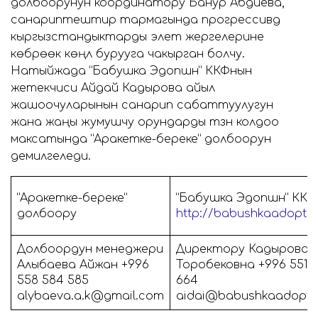
долбоорунун координатору Банур Абдиева,
санариптештирүү тармагында прогрессивдүү
кыргызстандыктарды элет жергелерине
көбүрөөк көңүл бурууга чакырган болчу.
Натыйжада “Бабушка Эдопшн” ККФнын
жетекчиси Айдай Кадырова айыл
жашоочуларынын санарип сабаттуулугун
жана жаңы жумушчу орундарды түзүүнү колдоо
максатында “Аракетке-береке” долбоорун
демилгеледи.
“Аракетке-береке”
“Бабушка Эдопшн” ККФ
долбоору
http://babushkaadoptio
Долбоордун менеджери
Директору Кадырова 
Алыбаева Айжан +996
Торобековна +996 551 5
558 584 585
664
alybaeva.a.k@gmail.com
aidai@babushkaadoptio