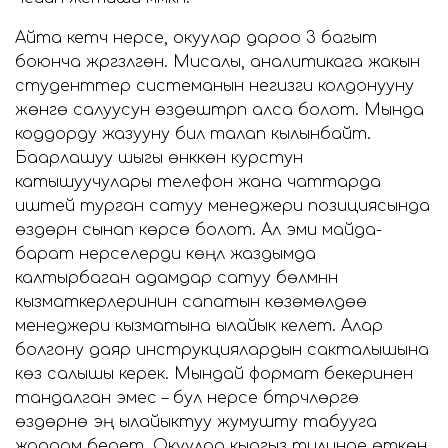
Айта кетүүчү нерсе, окуулар дароо 3 багыт
боюнча жүргүзүлгөн. Мисалы, аналитикага жакын
студенттер системанын негизги колдонууну
жөнгө салуусун өздөштүрүп алса болот. Мында
коддорду жазууну билүү талап кылынбайт.
Баарлашуу шыгы өнүккөн курстун
катышуучулары телефон жана чаттарда
иштей турган сатуу менеджери позициясында
өздөрүн сынап көрсө болот. Ал эми майда-
барат нерселерди көңүл жаздымда
калтырбаган адамдар сатуу бөлүмүнүн
кызматкерлеринин сапатын көзөмөлдөө
менеджери кызматына ылайык келет. Алар
болгону даяр инструкциялардын сакталышына
көз салышы керек. Мындай формат бекеринен
тандалган эмес – бул нерсе бүтүрүүчүлөргө
өздөрүнө эң ылайыктуу жумушту табууга
жардам берет. Окуулар кыргыз тилинде өткөнү