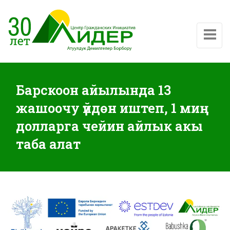
Показат
Барскоон айылында 13
жашоочу үйдөн иштеп, 1 миң
долларга чейин айлык акы
таба алат