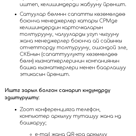
иштеп, келишимдерди жабууну үйрөнүштү.
Сатуулар бөлүмүнүн сапатты көзөмөлдөө
боюнча менеджерлер катары СРМде
келишимдердин карточкаларын
толтурууну, чалууларды угуп чыгууну
жана менеджерлер боюнча ай сайынкы
отчетторду толтурууну, ошондой эле,
СКБнын (сапаттуулукту көзөмөлдөө
бөлүмү) кызматкерлеринин компаниянын
башка кызматкерлери менен баарлашуу
этикасын үйрөнүштү.
Иштөөгө зарыл болгон санарип көндүмдөрдү
өздөштүрүштү:
Zoom конференцияга телефон,
компьютер аркылуу туташуу жана үндү
башкаруу;
e-mail жана QR-код аркылуу