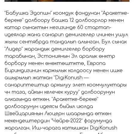
“Бабушка Эдопшн” коомдук фондунан “Аракетке-
береке” долбоору башка 12 долбоорлор менен
катар сынактын негизинде 60 стартап-
идеялар жана санарип демилгелер ичинен ушул
жылы сентябрда тандалып алынган. Бул сынак
“Лидер” жарандык демилгелер борбору
тарабынан, Эстониянын Эл аралык өнүктүрүү
борбору менен өнөктөштүктө, Европа
Биримдигинин каржылык колдоосу менен ишке
ашырылып жаткан “DigiKonush —
санариптештирүү аркылуу элет коомчулуктары
үчүн таза, айкын келечек куруу” долбоорунун
алкагында өткөн.
“Аракетке-береке”
долбоорунун идеясы быйыл июлда
Швейцариянын Люцерн шаарында өткөн
мекендештердин “Чөйрө-2022” форумунда
жаралган. Иш-чарага катышкан DigiKonush