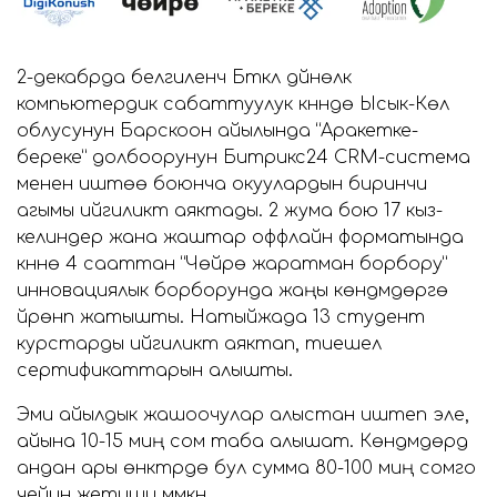
2-декабрда белгиленүүчү Бүткүл дүйнөлүк
компьютердик сабаттуулук күнүндө Ысык-Көл
облусунун Барскоон айылында “Аракетке-
береке” долбоорунун Битрикс24 CRM-система
менен иштөө боюнча окуулардын биринчи
агымы ийгиликтүү аяктады. 2 жума бою 17 кыз-
келиндер жана жаштар оффлайн форматында
күнүнө 4 сааттан “Чөйрө жаратман борбору”
инновациялык борборунда жаңы көндүмдөргө
үйрөнүп жатышты. Натыйжада 13 студент
курстарды ийгиликтүү аяктап, тиешелүү
сертификаттарын алышты.
Эми айылдык жашоочулар алыстан иштеп эле,
айына 10-15 миң сом таба алышат. Көндүмдөрдү
андан ары өнүктүрүүдө бул сумма 80-100 миң сомго
чейин жетиши мүмкүн.