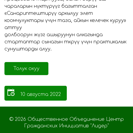
чараларын өнүктүрүүгө багытталган
«Санариптештирүү аркылуу элет
коомчулуктары үчүн таза, айкын келечек куруу»
аттуу
долбоорун жүзөгө ашыруунун алкагында
стартаптар сынагын өткөрүү үчүн практикалык
сунуштарды алуу.
Толук окуу
10 августа 2022
© 2026 Общественное Объединение Центр
Гражданских Инициатив "Лидер"