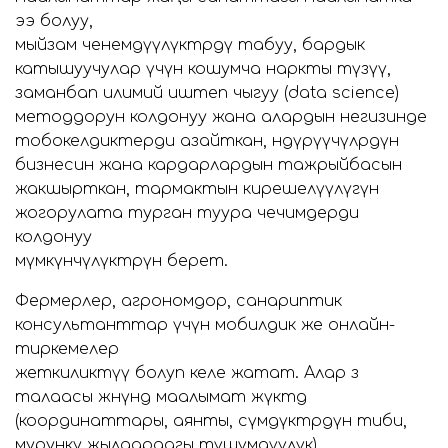
ээ болуу,
мыйзам ченемдүүлүктөрдү табуу, бардык
катышуучулар үчүн кошумча наркты түзүү,
заманбап илимий иштеп чыгуу (data science)
методдорун колдонуу жана алардын негизинде
тобокелдиктерди азайткан, өндүрүүчүлөрдүн
бизнесин жана кардарлардын тажрыйбасын
жакшырткан, тармактын кирешелүүлүгүн
жогорулата турган туура чечимдерди
колдонуу
мүмкүнчүлүктөрүн берет.
Фермерлер, агрономдор, санариптик
консультанттар үчүн мобилдик же онлайн-
тиркемелер
жеткиликтүү болуп келе жатат. Алар өз
талаасы жөнүндө маалымат жүктөөдө
(координаттары, аянты, өсүмдүктөрдүн тиби,
мурунку жылдардагы түшүмдүүлүк)