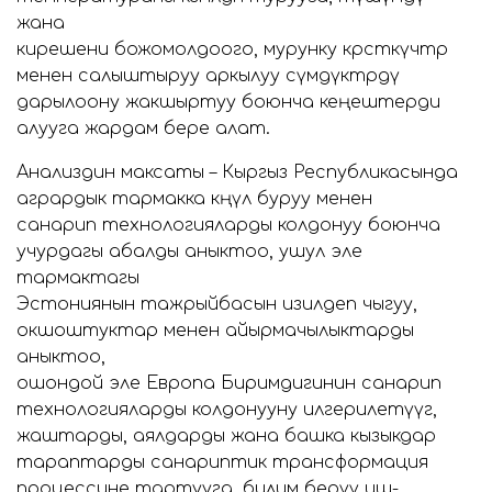
жана
кирешени божомолдоого, мурунку көрсөткүчтөр
менен салыштыруу аркылуу өсүмдүктөрдү
дарылоону жакшыртуу боюнча кеңештерди
алууга жардам бере алат.
Анализдин максаты – Кыргыз Республикасында
агрардык тармакка көңүл буруу менен
санарип технологияларды колдонуу боюнча
учурдагы абалды аныктоо, ушул эле
тармактагы
Эстониянын тажрыйбасын изилдеп чыгуу,
окшоштуктар менен айырмачылыктарды
аныктоо,
ошондой эле Европа Биримдигинин санарип
технологияларды колдонууну илгерилетүүгө,
жаштарды, аялдарды жана башка кызыкдар
тараптарды санариптик трансформация
процессине тартууга, билим берүү иш-