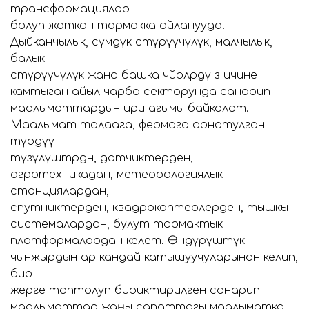
трансформациялар
болуп жаткан тармакка айланууда.
Дыйканчылык, өсүмдүк өстүрүүчүлүк, малчылык,
балык
өстүрүүчүлүк жана башка чөйрөлөрдү өз ичине
камтыган айыл чарба секторунда санарип
маалыматтардын ири агымы байкалат.
Маалымат талаага, фермага орнотулган
түрдүү
түзүлүштөрдөн, датчиктерден,
агротехникадан, метеорологиялык
станциялардан,
спутниктерден, квадрокоптерлерден, тышкы
системалардан, булут тармактык
платформалардан келет. Өндүрүштүк
чынжырдын ар кандай катышуучуларынан келип,
бир
жерге топтолуп бириктирилген санарип
маалыматтар жаңы сапаттагы маалыматка