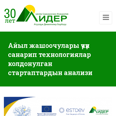
Показат
Айыл жашоочулары үчүн
санарип технологиялар
колдонулган
стартаптардын анализи