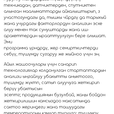
техникадан, датчиктерден, спутниктен
алынган маалыматтарды айкалыштырып, өз
участогундагы да, тышкы чөйрөдөгү да тарыхый
жана учурдагы факторлордун анализин эске
алуу менен так сунуштарды жана иш-
аракеттердин ырааттуулугун бере алышат.
Эми
программа үрөндөрдү, жер семирткичтерди
себүү, түшүмдү сугаруу же жыйноо үчүн эң
Айыл жашоочулары үчүн санарип
технологиялар колдонулган стартаптардын
анализи ыңгайлуу убакытты аныктоого,
түшүмдү жүктөп, сатып алуучуга жеткирип
берүү убактысын
эсептөөгө; продукциянын бузулбай, жаңы бойдон
жеткирилишин камсыздоо максатында
сактоо жериндеги жана ташуудагы
температураны көзөмөлдөп турууга; түшүмдү