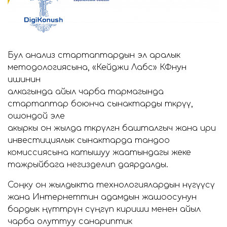
Бул анализ стартаптардын эл аралык
методологиясына, «Кейджи Лабс» КФнун
ишинин
алкагында айыл чарба тармагында
стартаптар боюнча сынактарды өткөрүү,
ошондой эле
акыркы он жылда өткөрүлгөн башталгыч жана ири
инвестициялык сынактарда тандоо
комиссиясына катышуу жаатындагы жеке
тажрыйбага негизделип даярдалды.
Соңку он жылдыкта технологиялардын өнүгүүсү
жана Интернеттин адамдын жашоосунун
бардык өңүттөрүнө сүңгүп кириши менен айыл
чарба олуттуу санариптик